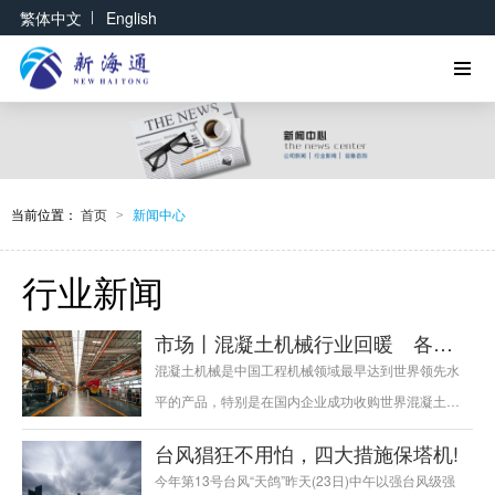
|
繁体中文
English
当前位置：
首页
新闻中心
>
行业新闻
市场丨混凝土机械行业回暖 各方利好或将迎来暴发
混凝土机械是中国工程机械领域最早达到世界领先水
平的产品，特别是在国内企业成功收购世界混凝土机
械三大巨头后，中国企业占据了全球混凝土机械的制
台风猖狂不用怕，四大措施保塔机!
高点，其中中联重科和三一重工是该领域排名领先的
今年第13号台风“天鸽”昨天(23日)中午以强台风级强
龙头企业。