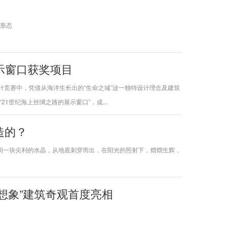
筑形态
示窗口获奖项目
计竞赛中，凭借从海洋生长出的“生命之城”这一独特设计理念及建筑
世纪海上丝绸之路的展示窗口”，成...
造的？
它如同一块尖利的水晶，从地底刺穿而出，在阳光的照射下，熠熠生辉，
想象”建筑奇观首度亮相