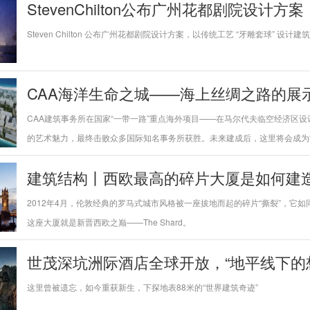
StevenChilton公布广州花都剧院设计方案
Steven Chilton 公布广州花都剧院设计方案，以传统工艺 “牙雕套球” 设计建
CAA海洋生命之城——海上丝绸之路的展
CAA建筑事务所在国家“一带一路”重点海外项目——在马尔代夫临空经济区设
的艺术魅力，最终击败众多国际知名事务所获胜。未来建成后，这里将会成为“21
建筑结构丨西欧最高的碎片大厦是如何建
2012年4月，伦敦经典的罗马式城市风格被一座拔地而起的碎片“撕裂”，
这座大厦就是新晋西欧之巅——The Shard。
世茂深坑洲际酒店全球开放，“地平线下的
这里曾被遗忘，如今重获新生，下探地表88米的“世界建筑奇迹”