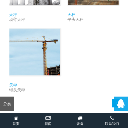
天秤
天秤
动臂天秤
平头天秤
天秤
锤头天秤
1
分类
首页
新闻
设备
联系我们