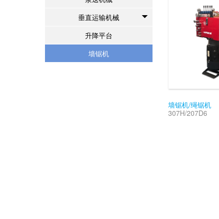
垂直运输机械
升降平台
墙锯机
墙锯机/绳锯机
307H/207D6