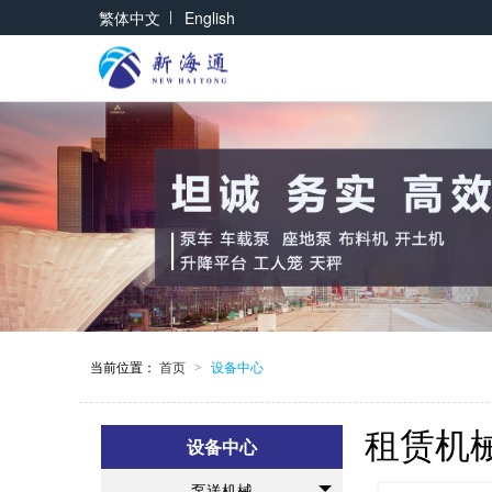
|
繁体中文
English
当前位置：
首页
设备中心
>
租赁机
设备中心
泵送机械