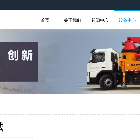
首页
关于我们
新闻中心
设备中心
械