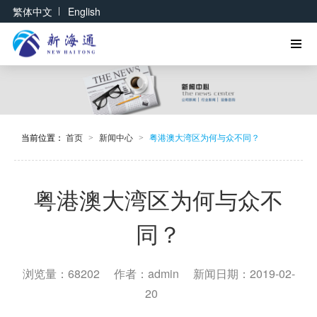
|
繁体中文
English
当前位置：
首页
新闻中心
粤港澳大湾区为何与众不同？
>
>
粤港澳大湾区为何与众不
同？
浏览量：68202
作者：admin
新闻日期：2019-02-
20