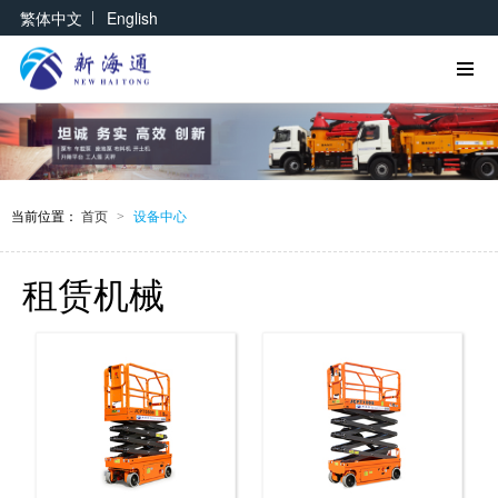
|
繁体中文
English
当前位置：
首页
设备中心
>
租赁机械