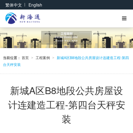
|
繁体中文
English
当前位置：
首页
工程案例
新城A区B8地段公共房屋设计连建造工程-第四
>
>
台天秤安装
新城A区B8地段公共房屋设
计连建造工程-第四台天秤安
装